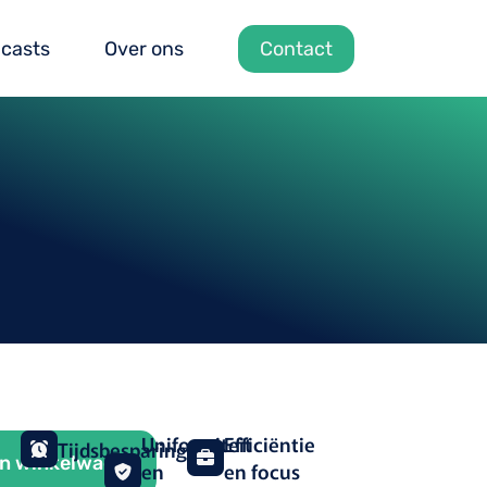
casts
Over ons
Contact
Uniformiteit
Efficiëntie
Tijdsbesparing
n winkelwagen
en
en focus​