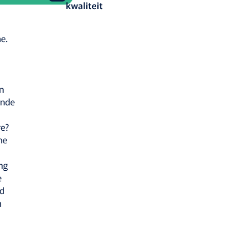
kwaliteit​
he.
n
ende
re?
he
ng
e
id
n