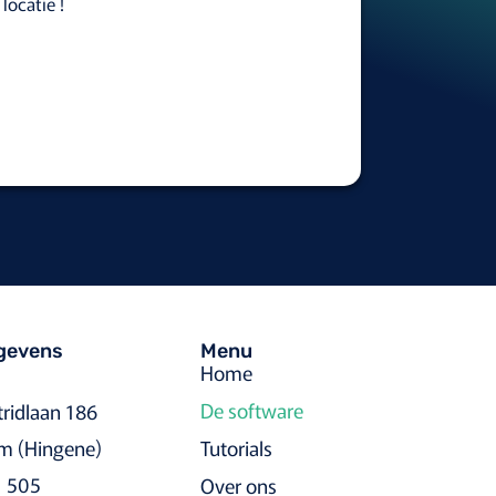
locatie !
egevens
Menu
Home
De software
tridlaan 186
m (Hingene)
Tutorials
1 505
Over ons