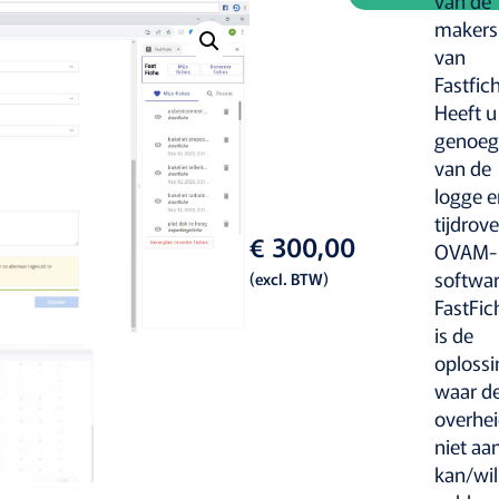
van de
makers
van
Fastfic
Heeft u
genoeg
van de
logge e
tijdrov
€
300,00
OVAM-
softwa
(excl. BTW)
FastFic
is de
oplossi
waar d
overhe
niet aa
kan/wil